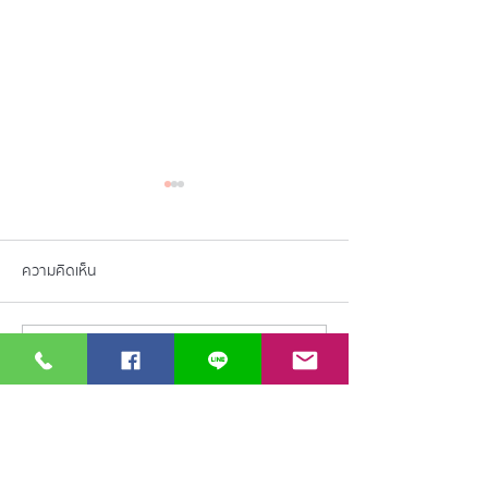
ความคิดเห็น
เขียนความคิดเห็น…
ฟิตหุ่นสวยด้วยเครื่องมือ
เครื่อง Suprama
แพทย์ความงาม
นวัตกรรมแบบใหม่!!
SupramaxEMT ยอดขาย
ที่จะช่วยลดไขมันแล
อันดับต้น ๆ
กล้ามเนื้อ