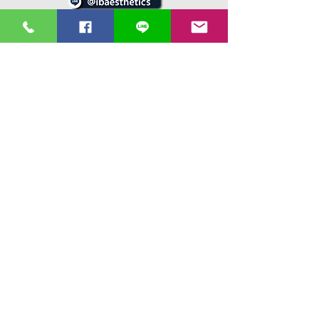
13 ซอยรามคำแหง 36/1 ถนนรามคำแหง
เเขวงหัวหมาก เขตบางกะปิ 10240
บริการและจำหน่ายนวัตกรรมแห่งเทคโนโลยีเครื่องมือเเพทย์
ความงามทุกชนิดไม่ว่าจะเป็น IPL Laser Treatment RF และ
Cryolipolysis EMT พร้อมบริการ ซ่อมเครื่องมือเเพทย์และ
บริการหลังการขายโดยทีมวิศวกรผู้เชี่ยวชาญ
ที่ดีที่สุดใน
ประเทศไทย
Supramax EMT
Cool shaping
Supra EMT
Diolight
Pico 4Dx
Proscan
Aurora X2
Prolight
VitalInjector 3
เวลาทำการ
09.00 - 18.00
จันทร์ - ศุกร์
ติดต่อสอบถาม
02 - 002 -
3128