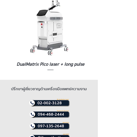
Germany imported with precise structure,
5. Elegant and high-end designed
guarantee steady energy in every shot.
external water tank: Easy for water
High energy up to 1200w. Advanced TEC
supplying and checking. Easy
and sapphire cooling technology is used to
toassemble and disassemble
keep the cooling temperature at 6°c that
properly cool the skinduring hair removing
meanwhile ensure zero possibility for cold
injury.
DualMatrix Pico laser + long pulse
ปรึกษาผู้เชี่ยวชาญด้านเครื่องมือแพทย์ความงาม