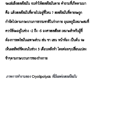
จะแช่แข็งเซลล์ไขมัน จนทำให้เซลล์ไขมันตาย คำถามที่เกิดตามมา
คือ แล้วเซลล์ไขมันที่ตายไปอยู่ที่ไหน ? เซลล์ไขมันที่ตายจะถูก
กำจัดไปตามกระบวนการธรรมชาติในร่างกาย อุณหภูมิเหมาะสมที่
ควรใช้จะอยู่ในช่วง -2 ถึง -5 องศาเซลเซียส เหมาะสำหรับผู้ที่
ต้องการลดไขมันเฉพาะส่วน เช่น ขา แขน หน้าท้อง เป็นต้น จะ
เห็นผลลัพธ์ชัดเจนในช่วง 3 เดือนหลังทำ โดยค่อยๆเปลี่ยนแปลง
ช้าๆตามกระบวนการของร่างกาย
ภาพการทำงานของ 
Cryolipolysis
 ที่มีผลต่อเซลล์ไขมัน