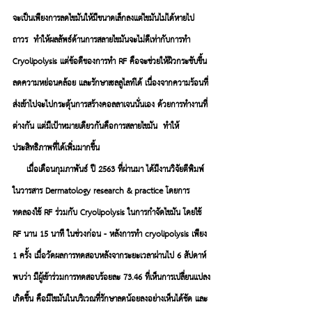
จะเป็นเพียงการลดไขมันให้มีขนาดเล็กลงแต่ไขมันไม่ได้หายไป
ถาวร  ทำให้
ผลลัพธ์ด้านการสลายไขมันจะไม่ดีเท่ากับการทำ 
Cryolipolysis 
แต่ข้อดีของการทำ RF 
คือจะช่วยให้ผิวกระชับขึ้น 
ลดความหย่อนคล้อย และรักษาเซลลูไลท์ได้ เนื่องจากความร้อนที่
ส่งเข้าไปจะไปกระตุ้นการสร้างคอลลาเจนนั่นเอง ด้วยการทำงานที่
ต่างกัน แต่มีเป้าหมายเดียวกันคือการสลายไขมัน  ทำให้
ประสิทธิภาพที่ได้เพิ่มมากขึ้น 
     เมื่อเดือนกุมภาพันธ์ ปี 2563 ที่ผ่านมา ได้มีงานวิจัยตีพิมพ์
ในวารสาร Dermatology research & practice โดยการ
ทดลองใช้ RF ร่วมกับ Cryolipolysis ในการกำจัดไขมัน โดยใช้ 
RF นาน 15 นาที ในช่วงก่อน - หลังการทำ cryolipolysis เพียง 
1 ครั้ง เมื่อวัดผลการทดสอบหลังจากระยะเวลาผ่านไป 6 สัปดาห์ 
พบว่า มีผู้เข้าร่วมการทดสอบร้อยละ 73.46 ที่เห็นการเปลี่ยนแปลง
เกิดขึ้น คือมีไขมันในบริเวณที่รักษาลดน้อยลงอย่างเห็นได้ชัด และ