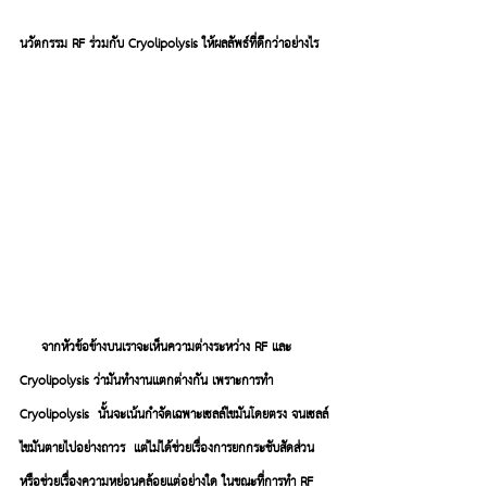
นวัตกรรม RF ร่วมกับ Cryolipolysis ให้ผลลัพธ์ที่ดีกว่าอย่างไร
จากหัวข้อข้างบนเราจะเห็นความต่างระหว่าง RF และ 
Cryolipolysis ว่ามันทำงานเเตกต่างกัน เพราะการทำ 
Cryolipolysis  นั้นจะเน้นกำจัดเฉพาะเซลล์ไขมันโดยตรง จนเซลล์
ไขมันตายไปอย่างถาวร  แต่ไม่ได้ช่วยเรื่องการยกกระชับสัดส่วน 
หรือช่วยเรื่องความหย่อนคล้อยแต่อย่างใด ในขณะที่การทำ RF 