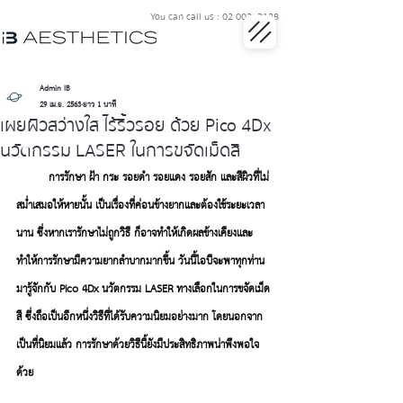
You can call us : 02 002 3128
Admin IB
29 เม.ย. 2563
ยาว 1 นาที
เผยผิวสว่างใส ไร้ริ้วรอย ด้วย Pico 4Dx
นวัตกรรม LASER ในการขจัดเม็ดสี
         การรักษา ฝ้า กระ รอยดำ รอยแดง รอยสัก และสีผิวที่ไม่
สม่ำเสมอให้หายนั้น เป็นเรื่องที่ค่อนข้างยากและต้องใช้ระยะเวลา
นาน ซึ่งหากเรารักษาไม่ถูกวิธี ก็อาจทำให้เกิดผลข้างเคียงและ
ทำให้การรักษามีความยากลำบากมากขึ้น วันนี้ไอบีจะพาทุกท่าน
มารู้จักกับ 
Pico
 4Dx นวัตกรรม LASER ทางเลือกในการขจัดเม็ด
สี ซึ่งถือเป็นอีกหนึ่งวิธีที่ได้รับความนิยมอย่างมาก โดยนอกจาก
เป็นที่นิยมแล้ว การรักษาด้วยวิธีนี้ยังมีประสิทธิภาพน่าพึงพอใจ
ด้วย