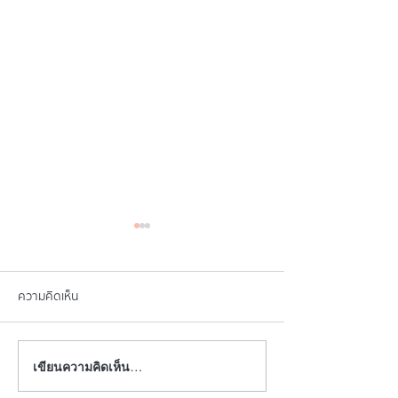
ความคิดเห็น
เขียนความคิดเห็น…
“HIFU ยิงลึก 3 ชั้น กล้ามเนื้อ
4 เครื่อง ยกกระชับ
ยก หน้าเฟิร์มจริงมั้ย?”
ไม่ต้องผ่าตัด