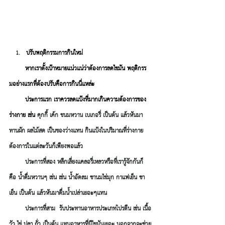
ปรับพฤติกรรมการกินใหม่
หากเราตั้งเป้าหมายเเน่วเเน่ว่าต้องการลดไขมัน พฤติกรร
มอย่างเเรกที่ต้องปรับคือการกินนี่แหล่ะ 
        ประการเเรก เ
ราควรลดแป้งที่มากเกินความต้องการของ
ร่างกาย เช่น 
คุกกี้ เค้ก ขนมหวาน เบเกอรี่ เป็นต้น แล้วหันมา
ทานผัก ผลไม้สด เป็นของว่างแทน กินแป้งในปริมาณที่ร่างกาย
ต้องการในแต่ละวันก็เพียงพอแล้ว 
        ประการที่สอง 
หลีกเลี่ยงเเคลอรี่เหลวหรือที่เรารู้จักกันก็
คือ น้ำดื่มหวานๆ เช่น เช่น น้ำอัดลม ชานมไข่มุก กาแฟเย็น ชา
เย็น เป็นต้น แล้วหันมาดื่มน้ำเปล่าเยอะๆเเทน
        ประการที่สาม  
รับประทานอาหารประเภทโปรตีน เช่น เนื้อ
วัว ไข่ ปลา ถั่ว เป็นต้น แทนอาหารที่มีไขมันเยอะ นอกจากจะช่วย