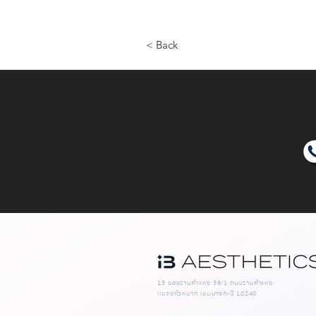
< Back
13 ซอยรามคำแหง 36/1 ถนนรามคำแหง
เเขวงหัวหมาก เขตบางกะปิ 10240