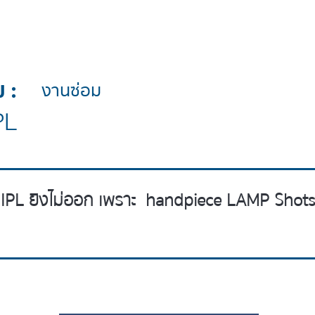
 :
งานซ่อม
PL