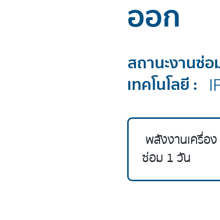
ออก
สถานะงานซ่อม
เทคโนโลยี :
I
 พลังงานเครื่อง IPL ยิงไม่ออก เพราะ  handpiece LAMP Shots หมด ใช้เวลาในการ
ซ่อม 1 วัน