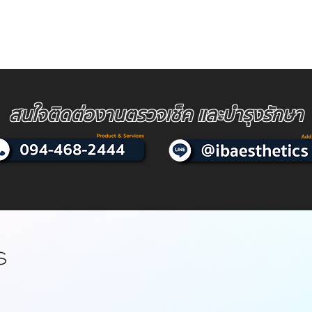
สนใจติดต่องานตรวจเช็ค และบำรุงรักษา