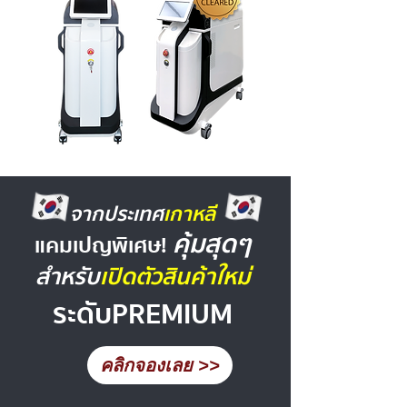
จากประเทศ
เกาหลี
คุ้มสุ
ดๆ
แคมเปญพิเศ
ษ!
สำหรับ
เปิดตัวสินค้าใหม่
ระดับ
PREMIUM
คลิกจองเลย >>